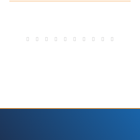
Share This Story, Choose Your Platform!
Facebook
X
Reddit
LinkedIn
WhatsApp
Tumblr
Pinterest
Vk
Xing
E-
Mail