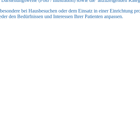
e Darstellungsweise (Foto / Illustration) sowie die anzuzeigenden Kate
sbesondere bei Hausbesuchen oder dem Einsatz in einer Einrichtung prof
eder den Bedürfnissen und Interessen Ihrer Patienten anpassen.