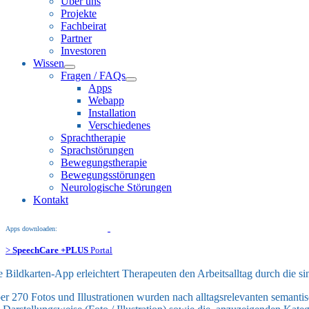
Über uns
Projekte
Fachbeirat
Partner
Investoren
Wissen
Fragen / FAQs
Apps
Webapp
Installation
Verschiedenes
Sprachtherapie
Sprachstörungen
Bewegungstherapie
Bewegungsstörungen
Neurologische Störungen
Kontakt
Apps downloaden:
>
SpeechCare +PLUS
Portal
e Bildkarten-App erleichtert Therapeuten den Arbeitsalltag durch die 
er 270 Fotos und Illustrationen wurden nach alltagsrelevanten semantisc