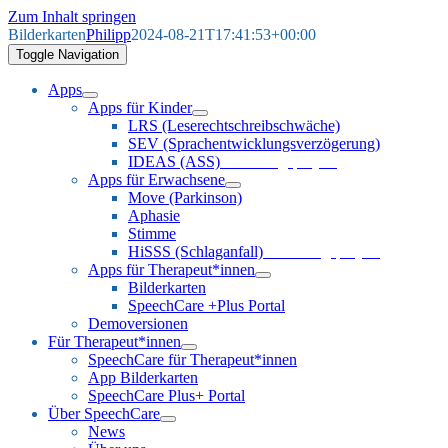
Zum Inhalt springen
Bilderkarten
Philipp
2024-08-21T17:41:53+00:00
Toggle Navigation
Apps
Apps für Kinder
LRS (Leserechtschreibschwäche)
SEV (Sprachentwicklungsverzögerung)
IDEAS (ASS)
Forschungsprojekt
Apps für Erwachsene
Move (Parkinson)
Aphasie
Stimme
HiSSS (Schlaganfall)
Forschungsprojekt
Apps für Therapeut*innen
Bilderkarten
SpeechCare +Plus Portal
Demoversionen
Für Therapeut*innen
SpeechCare für Therapeut*innen
App Bilderkarten
SpeechCare Plus+ Portal
Über SpeechCare
News