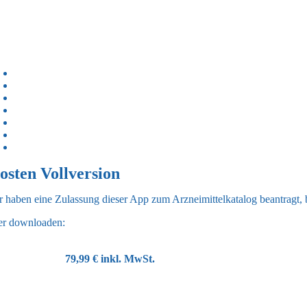
192 ansprechende Fotos aus alltagsrelevanten Bereichen
80 Illustrationen
Alle Medien sind nach semantischen Kategorien sortiert
Zusätzliche Kategorien: Verben, Präpositionen, Situationsbilder
Kategorienwahl möglich
Darstellung variierbar: ein, zwei oder vier Bilder
Aufgaben- und Zeitlimit einstellbar
osten Vollversion
r haben eine Zulassung dieser App zum Arzneimittelkatalog beantragt
er downloaden:
79,99 € inkl. MwSt.