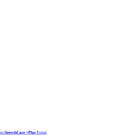
um
SpeechCare +Plus
Portal