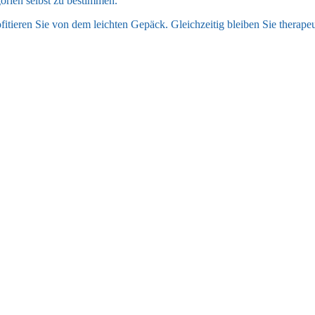
gorien selbst zu bestimmen.
itieren Sie von dem leichten Gepäck. Gleichzeitig bleiben Sie therape