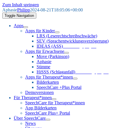
Zum Inhalt springen
Aphasie
Philipp
2024-08-21T18:05:06+00:00
Toggle Navigation
Apps
Apps für Kinder
LRS (Leserechtschreibschwäche)
SEV (Sprachentwicklungsverzögerung)
IDEAS (ASS)
Forschungsprojekt
Apps für Erwachsene
Move (Parkinson)
Aphasie
Stimme
HiSSS (Schlaganfall)
Forschungsprojekt
Apps für Therapeut*innen
Bilderkarten
SpeechCare +Plus Portal
Demoversionen
Für Therapeut*innen
SpeechCare für Therapeut*innen
App Bilderkarten
SpeechCare Plus+ Portal
Über SpeechCare
News