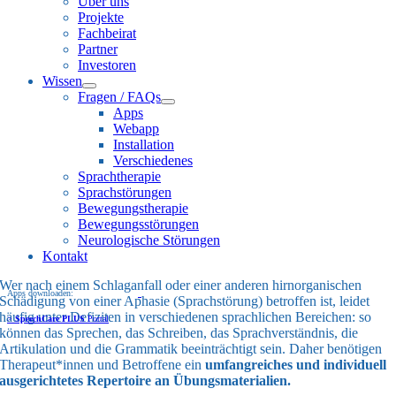
Über uns
Projekte
Fachbeirat
Partner
Investoren
Wissen
Fragen / FAQs
Apps
Webapp
Installation
Verschiedenes
Sprachtherapie
Sprachstörungen
Bewegungstherapie
Bewegungsstörungen
Neurologische Störungen
Kontakt
Wer nach einem Schlaganfall oder einer anderen hirnorganischen
Apps downloaden:
Schädigung von einer Aphasie (Sprachstörung) betroffen ist, leidet
häufig unter Defiziten in verschiedenen sprachlichen Bereichen: so
>
SpeechCare PLUS
Portal
können das Sprechen, das Schreiben, das Sprachverständnis, die
Artikulation und die Grammatik beeinträchtigt sein. Daher benötigen
Therapeut*innen und Betroffene ein
umfangreiches und individuell
ausgerichtetes Repertoire an Übungsmaterialien.