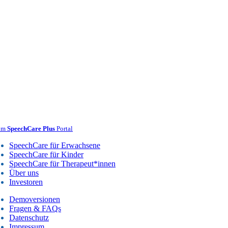
um
SpeechCare Plus
Portal
SpeechCare für Erwachsene
SpeechCare für Kinder
SpeechCare für Therapeut*innen
Über uns
Investoren
Demoversionen
Fragen & FAQs
Datenschutz
Impressum