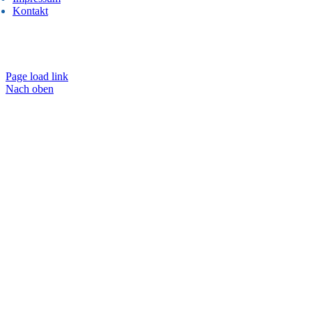
Kontakt
 2025 Alle Rechte vorbehalten – Speechcare GmbH Lauenburg & Berl
Made with care 🤍
Page load link
Nach oben