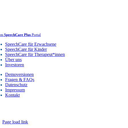
um
SpeechCare Plus
Portal
SpeechCare für Erwachsene
SpeechCare für Kinder
SpeechCare für Therapeut*innen
Über uns
Investoren
Demoversionen
Fragen & FAQs
Datenschutz
Impressum
Kontakt
 2025 Alle Rechte vorbehalten – Speechcare GmbH Lauenburg & Berl
Made with care 🤍
Page load link