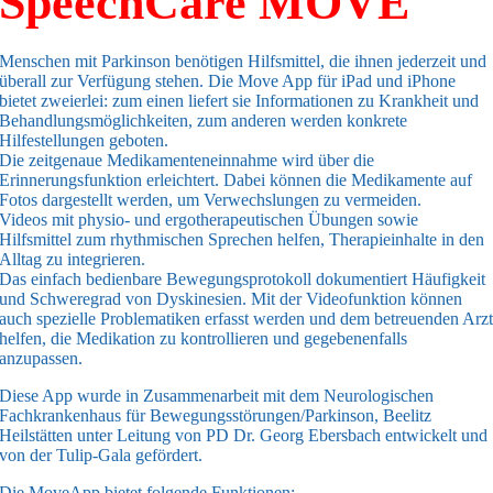
SpeechCare MOVE
Menschen mit Parkinson benötigen Hilfsmittel, die ihnen jederzeit und
überall zur Verfügung stehen. Die Move App für iPad und iPhone
bietet zweierlei: zum einen liefert sie Informationen zu Krankheit und
Behandlungsmöglichkeiten, zum anderen werden konkrete
Hilfestellungen geboten.
Die zeitgenaue Medikamenteneinnahme wird über die
Erinnerungsfunktion erleichtert. Dabei können die Medikamente auf
Fotos dargestellt werden, um Verwechslungen zu vermeiden.
Videos mit physio- und ergotherapeutischen Übungen sowie
Hilfsmittel zum rhythmischen Sprechen helfen, Therapieinhalte in den
Alltag zu integrieren.
Das einfach bedienbare Bewegungsprotokoll dokumentiert Häufigkeit
und Schweregrad von Dyskinesien. Mit der Videofunktion können
auch spezielle Problematiken erfasst werden und dem betreuenden Arz
helfen, die Medikation zu kontrollieren und gegebenenfalls
anzupassen.
Diese App wurde in Zusammenarbeit mit dem Neurologischen
Fachkrankenhaus für Bewegungsstörungen/Parkinson, Beelitz
Heilstätten unter Leitung von PD Dr. Georg Ebersbach entwickelt und
von der Tulip-Gala gefördert.
Die MoveApp bietet folgende Funktionen: