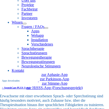
Über uns
Projekte
Fachbeirat
Partner
Investoren
Wissen
Fragen / FAQs
Apps
Webapp
Installation
Verschiedenes
Sprachtherapie
Sprachstörungen
Bewegungstherapie
Bewegungsstörungen
Neurologische Störungen
Kontakt
zur Aphasie-App
zur Parkinson-App
Apps downloaden:
zur Stimme-App
zur HiSSS-App (Forschungsprojekt)
>
SpeechCare PLUS
Portal
Erwachsene mit einer erworbenen Sprach- oder Sprechstörung sind
häufig besonders motiviert, auch Zuhause bzw. über die
Therapiesituation hinaus ihre sprachlichen Fähigkeiten zu trainieren.