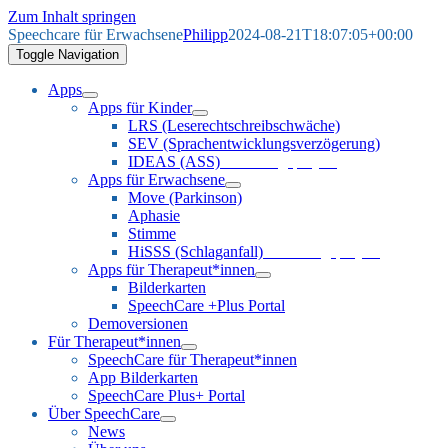
Zum Inhalt springen
Speechcare für Erwachsene
Philipp
2024-08-21T18:07:05+00:00
Toggle Navigation
Apps
Apps für Kinder
LRS (Leserechtschreibschwäche)
SEV (Sprachentwicklungsverzögerung)
IDEAS (ASS)
Forschungsprojekt
Apps für Erwachsene
Move (Parkinson)
Aphasie
Stimme
HiSSS (Schlaganfall)
Forschungsprojekt
Apps für Therapeut*innen
Bilderkarten
SpeechCare +Plus Portal
Demoversionen
Für Therapeut*innen
SpeechCare für Therapeut*innen
App Bilderkarten
SpeechCare Plus+ Portal
Über SpeechCare
News