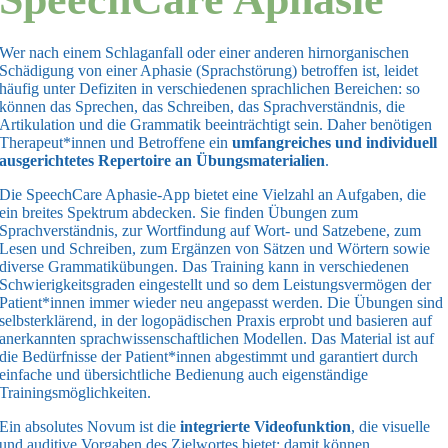
Wer nach einem Schlaganfall oder einer anderen hirnorganischen
Schädigung von einer Aphasie (Sprachstörung) betroffen ist, leidet
häufig unter Defiziten in verschiedenen sprachlichen Bereichen: so
können das Sprechen, das Schreiben, das Sprachverständnis, die
Artikulation und die Grammatik beeinträchtigt sein. Daher benötigen
Therapeut*innen und Betroffene ein
umfangreiches und individuell
ausgerichtetes Repertoire an Übungsmaterialien
.
Die SpeechCare Aphasie-App bietet eine Vielzahl an Aufgaben, die
ein breites Spektrum abdecken. Sie finden Übungen zum
Sprachverständnis, zur Wortfindung auf Wort- und Satzebene, zum
Lesen und Schreiben, zum Ergänzen von Sätzen und Wörtern sowie
diverse Grammatikübungen. Das Training kann in verschiedenen
Schwierigkeitsgraden eingestellt und so dem Leistungsvermögen der
Patient*innen immer wieder neu angepasst werden. Die Übungen sind
selbsterklärend, in der logopädischen Praxis erprobt und basieren auf
anerkannten sprachwissenschaftlichen Modellen. Das Material ist auf
die Bedürfnisse der Patient*innen abgestimmt und garantiert durch
einfache und übersichtliche Bedienung auch eigenständige
Trainingsmöglichkeiten.
Ein absolutes Novum ist die
integrierte Videofunktion
, die visuelle
und auditive Vorgaben des Zielwortes bietet: damit können