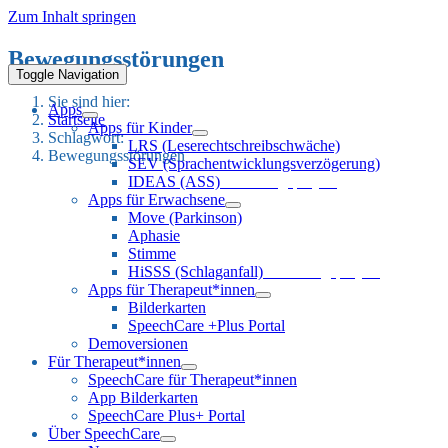
Zum Inhalt springen
Bewegungsstörungen
Toggle Navigation
Sie sind hier:
Apps
Startseite
Apps für Kinder
Schlagwort:
LRS (Leserechtschreibschwäche)
Bewegungsstörungen
SEV (Sprachentwicklungsverzögerung)
IDEAS (ASS)
Forschungsprojekt
Apps für Erwachsene
Move (Parkinson)
Aphasie
Stimme
HiSSS (Schlaganfall)
Forschungsprojekt
Apps für Therapeut*innen
Bilderkarten
SpeechCare +Plus Portal
Demoversionen
Für Therapeut*innen
SpeechCare für Therapeut*innen
App Bilderkarten
SpeechCare Plus+ Portal
Über SpeechCare