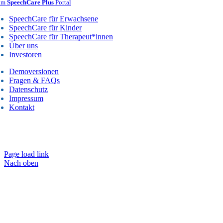
um
SpeechCare Plus
Portal
SpeechCare für Erwachsene
SpeechCare für Kinder
SpeechCare für Therapeut*innen
Über uns
Investoren
Demoversionen
Fragen & FAQs
Datenschutz
Impressum
Kontakt
 2025 Alle Rechte vorbehalten – Speechcare GmbH Lauenburg & Berl
Made with care 🤍
Page load link
Nach oben