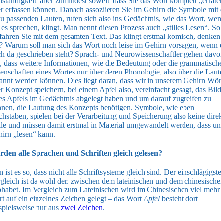
lständigkeit, aber zumindest soweit, dass Sie das Wort komplett „errate
r erfassen können. Danach assoziieren Sie im Gehirn die Symbole mit
u passenden Lauten, rufen sich also ins Gedächtnis, wie das Wort, we
 es sprechen, klingt. Man nennt diesen Prozess auch „stilles Lesen“. So
fahren Sie mit dem gesamten Text. Das klingt erstmal komisch, denken
? Warum soll man sich das Wort noch leise im Gehirn vorsagen, wenn 
h da geschrieben steht? Sprach- und Neurowissenschaftler gehen davo
, dass weitere Informationen, wie die Bedeutung oder die grammatisch
enschaften eines Wortes nur über deren Phonologie, also über die Laut
annt werden können. Dies liegt daran, dass wir in unserem Gehirn Wör
r Konzept speichern, bei einem Apfel also, vereinfacht gesagt, das Bild
es Apfels im Gedächtnis abgelegt haben und um darauf zugreifen zu
nen, die Lautung des Konzepts benötigen. Symbole, wie eben
hstaben, spielen bei der Verarbeitung und Speicherung also keine dire
le und müssen damit erstmal in Material umgewandelt werden, dass un
irn „lesen“ kann.
den alle Sprachen und Schriften gleich gelesen?
 ist es so, dass nicht alle Schriftsysteme gleich sind. Der einschlägigste
gleich ist da wohl der, zwischen dem lateinischen und dem chinesische
habet. Im Vergleich zum Lateinischen wird im Chinesischen viel mehr
t auf ein einzelnes Zeichen gelegt – das Wort
Apfel
besteht dort
spielsweise nur aus
zwei Zeichen
.