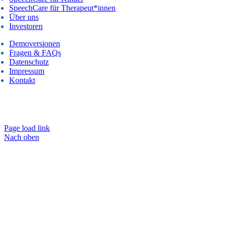
SpeechCare für Therapeut*innen
Über uns
Investoren
Demoversionen
Fragen & FAQs
Datenschutz
Impressum
Kontakt
 2025 Alle Rechte vorbehalten – Speechcare GmbH Lauenburg & Berl
Made with care 🤍
Page load link
Nach oben