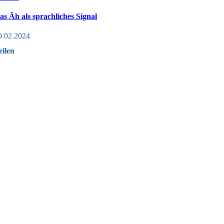
as Äh als sprachliches Signal
9.02.2024
eilen