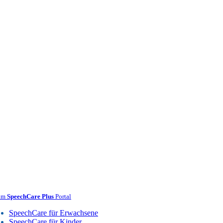
um
SpeechCare Plus
Portal
SpeechCare für Erwachsene
SpeechCare für Kinder