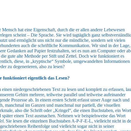
 Mensch hat eine Eigenschaft, durch die er allen andere Lebewesen
rlegen scheint – Die Sprache. Sie wird tagtäglich ganz selbstverständli
utzt und ermöglicht uns nicht nur die mündliche, sondern seit vielen
rhunderten auch die schriftliche Kommunikation. Wir sind in der Lage,
ere Gedanken auf Papier festzuhalten, sei es nun am Computer oder ab
 die gute alte Methode per Stift und Zettel. Doch wie funktioniert es
entlich, diese, in „kryptische“ Symbole, umgewandelten Informationen
der zu degenerieren, also zu lesen?
 funktioniert eigentlich das Lesen?
einen niedergeschriebenen Text zu lesen und komplett zu erfassen, la
unserem Gehirn mehrere, teilweise parallel und teilweise aufeinander
gende Prozesse ab. In einem ersten Schritt erfasst unser Auge nach und
h, manchmal im Ganzen und manchmal nur partiell, die visuellen
kmale, also die Schrift oder „Kringel“, die einen Buchstaben, ein Wort
 später einen Text ausmachen. Nehmen wir beispielsweise das Wort
el
. Sie lesen die einzelnen Buchstaben A-P-F-E-L, vielleicht nicht in de
geschriebenen Reihenfolge und vielleicht sogar nicht in seiner