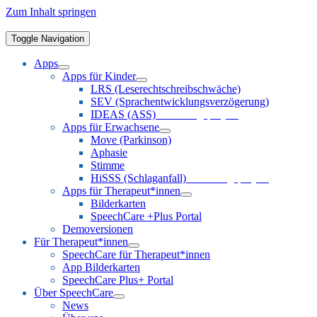
Zum Inhalt springen
Toggle Navigation
Apps
Apps für Kinder
LRS (Leserechtschreibschwäche)
SEV (Sprachentwicklungsverzögerung)
IDEAS (ASS)
Forschungsprojekt
Apps für Erwachsene
Move (Parkinson)
Aphasie
Stimme
HiSSS (Schlaganfall)
Forschungsprojekt
Apps für Therapeut*innen
Bilderkarten
SpeechCare +Plus Portal
Demoversionen
Für Therapeut*innen
SpeechCare für Therapeut*innen
App Bilderkarten
SpeechCare Plus+ Portal
Über SpeechCare
News