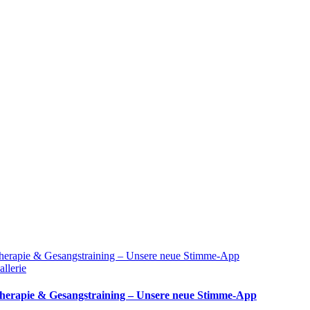
herapie & Gesangstraining – Unsere neue Stimme-App
allerie
herapie & Gesangstraining – Unsere neue Stimme-App