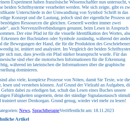
einem Experiment haben französische Wissenschaftler nun untersucht, 
se beiden Schriftsysteme verarbeitet werden. Wie sich zeigte, gibt es z
nifikante Unterschiede in der Umwandlung von Symbol/ Schrift in das
eilige Konzept und die Lautung, jedoch sind der eigentliche Prozess u
 benötigten Ressourcen die gleichen. Generell werden immer zwei
ade“, auch Nervenzellverbindungen genannt, beim Lesen in Anspruch
ommen. Der eine Pfad ist für die visuelle Identifikation des Wortes, als
 Erkennen der Buchstaben oder Symbole zuständig, während der ande
d die Bewegungen der Hand, die für die Produktion des Geschriebene
wendig ist, imitiert und analysiert. Im Vergleich der beiden Schriftsyst
gte sich nun, dass jeweils ein Pfad stärker beansprucht wurde. Für das
nesische sind eher die motorischen Informationen für die Erkennung
htig, während im lateinischen die Informationen über die graphische
stellung dominieren.
sind also viele, komplexe Prozesse von Nöten, damit Sie Texte, wie di
r, lesen und verstehen können. Auf Grund der Vielzahl an Aufgaben, di
 Gehirn dabei zu erledigen hat, schult das Lesen eines Buches unsere
stigen Fähigkeiten ungemein, denn der ständige Signalaustausch stimuli
 trainiert unser Denkorgan. Grund genug, wieder viel mehr zu lesen!
ategorien:
News
,
Sprachtherapie
Veröffentlicht am: 18.11.2023
hnliche Artikel